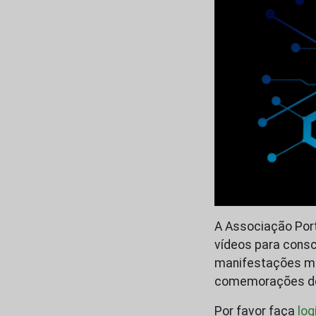
A Associação Port
vídeos para consc
manifestações mai
comemorações do 
Por favor faça
log