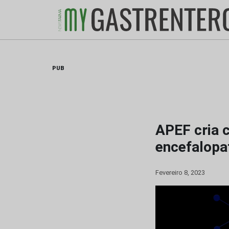
Skip
to
content
PUB
APEF cria 
encefalopa
Fevereiro 8, 2023