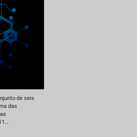
njunto de seis
uma das
das
 11…