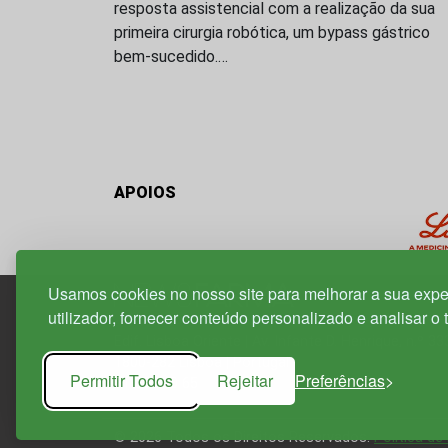
resposta assistencial com a realização da sua
primeira cirurgia robótica, um bypass gástrico
bem-sucedido.…
APOIOS
Usamos cookies no nosso site para melhorar a sua expe
utilizador, fornecer conteúdo personalizado e analisar o 
Edif. Lisboa Oriente | Av. Infante D. Henrique, n.º 33
1800-282 Lisboa | Portugal
Permitir Todos
Rejeitar
Preferências
21 850 40 65
© 2026 Todos os Direitos Reservados.
Política de