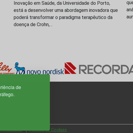
que
Inovação em Saúde, da Universidade do Porto,
aná
está a desenvolver uma abordagem inovadora que
aum
poderá transformar o paradigma terapêutico da
doença de Crohn,…
riência de
tráfego.
3H, esc. 37
 Privacidade
Política de Cookies