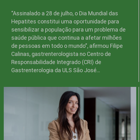
“Assinalado a 28 de julho, o Dia Mundial das
Hepatites constitui uma oportunidade para
sensibilizar a população para um problema de
saúde pública que continua a afetar milhões
de pessoas em todo o mundo”, afirmou Filipe
Calinas, gastrenterologista no Centro de
Responsabilidade Integrado (CRI) de
Gastrenterologia da ULS São José…