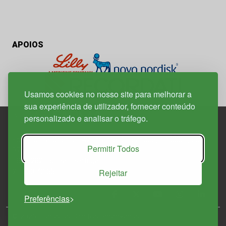
APOIOS
Usamos cookies no nosso site para melhorar a
sua experiência de utilizador, fornecer conteúdo
personalizado e analisar o tráfego.
Edif. Lisboa Oriente | Av. Infante D. Henrique, n.º 333H, esc.
Permitir Todos
37
1800-282 Lisboa | Portugal
Rejeitar
21 850 40 65
Preferências
© 2026 Todos os Direitos Reservados.
Política de