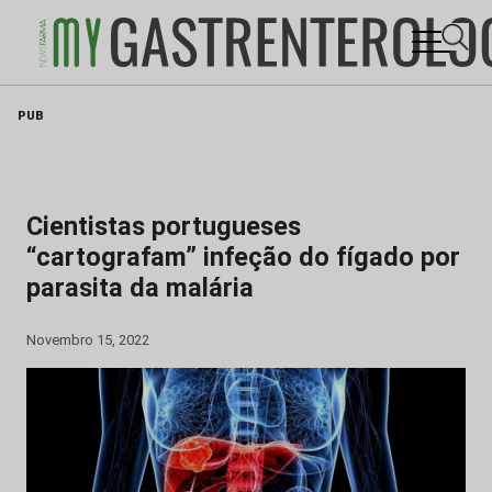
Skip
PUB
to
content
Cientistas portugueses
“cartografam” infeção do fígado por
parasita da malária
Novembro 15, 2022