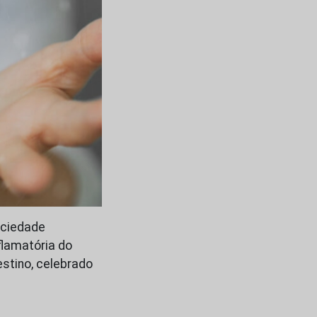
ociedade
flamatória do
estino, celebrado