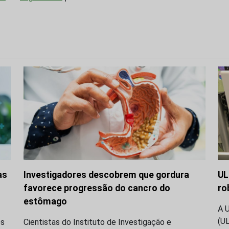
as
Investigadores descobrem que gordura
UL
favorece progressão do cancro do
ro
estômago
A 
(U
os
Cientistas do Instituto de Investigação e