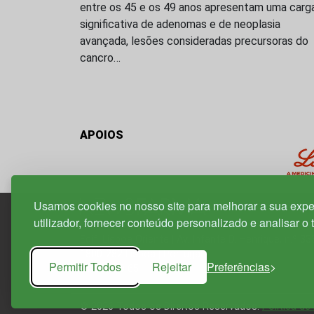
entre os 45 e os 49 anos apresentam uma carg
significativa de adenomas e de neoplasia
avançada, lesões consideradas precursoras do
cancro…
APOIOS
Usamos cookies no nosso site para melhorar a sua expe
utilizador, fornecer conteúdo personalizado e analisar o 
Edif. Lisboa Oriente | Av. Infante D. Henrique, n.º 33
1800-282 Lisboa | Portugal
Permitir Todos
Rejeitar
Preferências
21 850 40 65
© 2026 Todos os Direitos Reservados.
Política de