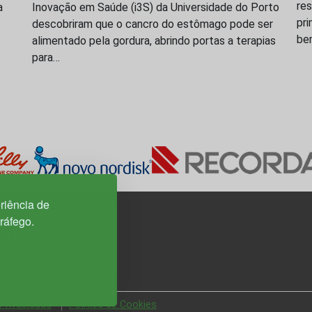
res
a
Inovação em Saúde (i3S) da Universidade do Porto
pri
descobriram que o cancro do estômago pode ser
be
alimentado pela gordura, abrindo portas a terapias
para…
riência de
tráfego.
3H, esc. 37
 Privacidade
Política de Cookies