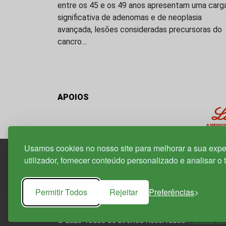
entre os 45 e os 49 anos apresentam uma carg
significativa de adenomas e de neoplasia
avançada, lesões consideradas precursoras do
cancro…
APOIOS
Usamos cookies no nosso site para melhorar a sua expe
utilizador, fornecer conteúdo personalizado e analisar o 
Edif. Lisboa Oriente | Av. Infante D. Henrique, n.º 33
1800-282 Lisboa | Portugal
Permitir Todos
Rejeitar
Preferências
21 850 40 65
© 2026 Todos os Direitos Reservados.
Política de