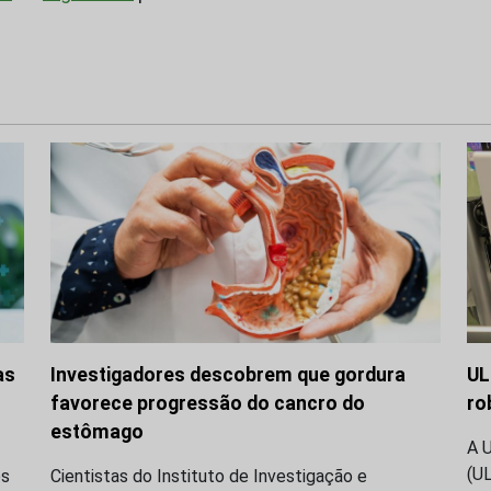
as
Investigadores descobrem que gordura
UL
favorece progressão do cancro do
ro
estômago
A 
(U
os
Cientistas do Instituto de Investigação e