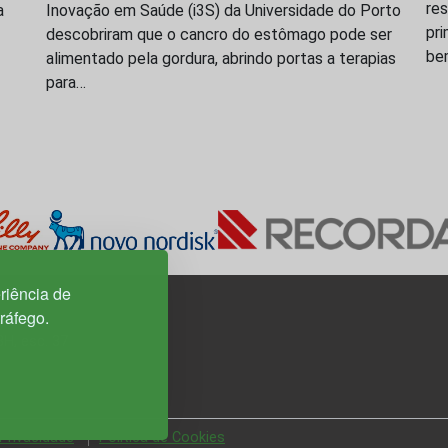
res
a
Inovação em Saúde (i3S) da Universidade do Porto
pri
descobriram que o cancro do estômago pode ser
be
alimentado pela gordura, abrindo portas a terapias
para…
riência de
tráfego.
3H, esc. 37
 Privacidade
Política de Cookies