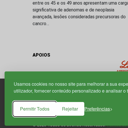
entre os 45 e os 49 anos apresentam uma carg
significativa de adenomas e de neoplasia
avançada, lesões consideradas precursoras do
cancro…
APOIOS
Usamos cookies no nosso site para melhorar a sua expe
utilizador, fornecer conteúdo personalizado e analisar o 
Edif. Lisboa Oriente | Av. Infante D. Henrique, n.º 33
1800-282 Lisboa | Portugal
Permitir Todos
Rejeitar
Preferências
21 850 40 65
© 2026 Todos os Direitos Reservados.
Política de