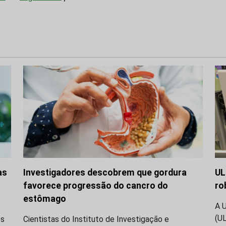
as
Investigadores descobrem que gordura
UL
favorece progressão do cancro do
ro
estômago
A 
(U
os
Cientistas do Instituto de Investigação e