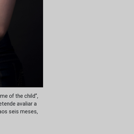
e of the child”,
etende avaliar a
 aos seis meses,