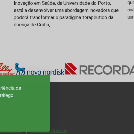
que
Inovação em Saúde, da Universidade do Porto,
aná
está a desenvolver uma abordagem inovadora que
aum
poderá transformar o paradigma terapêutico da
doença de Crohn,…
riência de
tráfego.
3H, esc. 37
 Privacidade
Política de Cookies