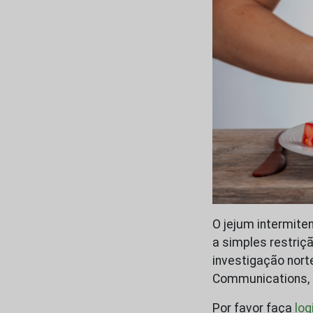
O jejum intermiten
a simples restriç
investigação nort
Communications, e
Por favor faça
log