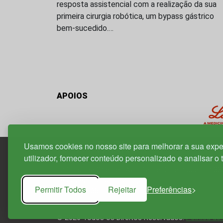
resposta assistencial com a realização da sua
primeira cirurgia robótica, um bypass gástrico
bem-sucedido.…
APOIOS
Usamos cookies no nosso site para melhorar a sua expe
utilizador, fornecer conteúdo personalizado e analisar o 
Edif. Lisboa Oriente | Av. Infante D. Henrique, n.º 33
1800-282 Lisboa | Portugal
Permitir Todos
Rejeitar
Preferências
21 850 40 65
© 2026 Todos os Direitos Reservados.
Política de