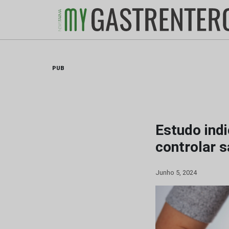
Skip
to
content
PUB
Estudo indi
controlar s
Junho 5, 2024