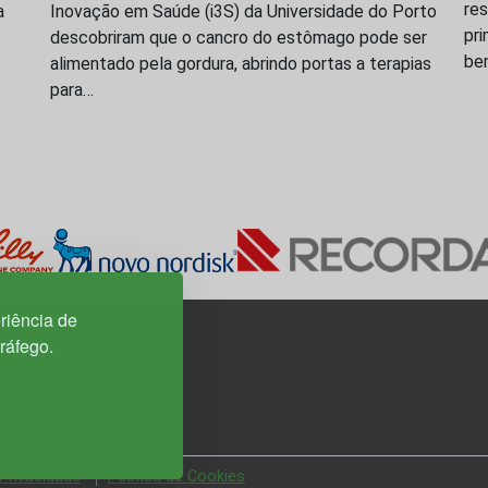
res
a
Inovação em Saúde (i3S) da Universidade do Porto
pri
descobriram que o cancro do estômago pode ser
be
alimentado pela gordura, abrindo portas a terapias
para…
riência de
tráfego.
3H, esc. 37
 Privacidade
Política de Cookies