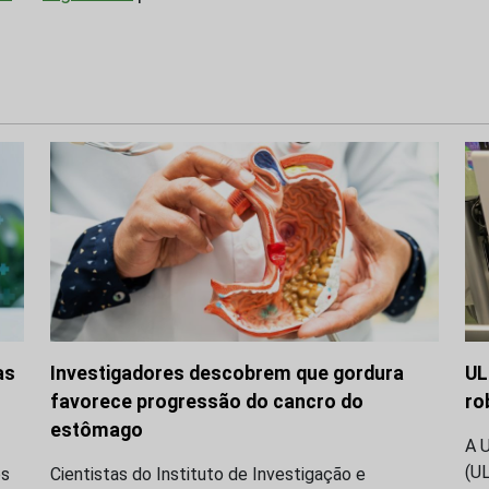
as
Investigadores descobrem que gordura
UL
favorece progressão do cancro do
ro
estômago
A 
(U
os
Cientistas do Instituto de Investigação e