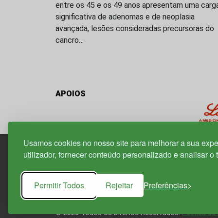
entre os 45 e os 49 anos apresentam uma carg
significativa de adenomas e de neoplasia
avançada, lesões consideradas precursoras do
cancro…
APOIOS
Usamos cookies no nosso site para melhorar a sua expe
utilizador, fornecer conteúdo personalizado e analisar o 
Edif. Lisboa Oriente | Av. Infante D. Henrique, n.º 33
1800-282 Lisboa | Portugal
Permitir Todos
Rejeitar
Preferências
21 850 40 65
© 2026 Todos os Direitos Reservados.
Política de