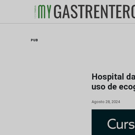
Skip
to
content
PUB
Hospital da
uso de ecog
Agosto 28, 2024