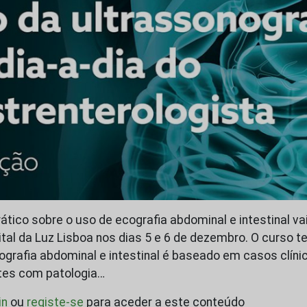
ático sobre o uso de ecografia abdominal e intestinal vai
tal da Luz Lisboa nos dias 5 e 6 de dezembro. O curso te
ografia abdominal e intestinal é baseado em casos clíni
tes com patologia…
in
ou
registe-se
para aceder a este conteúdo