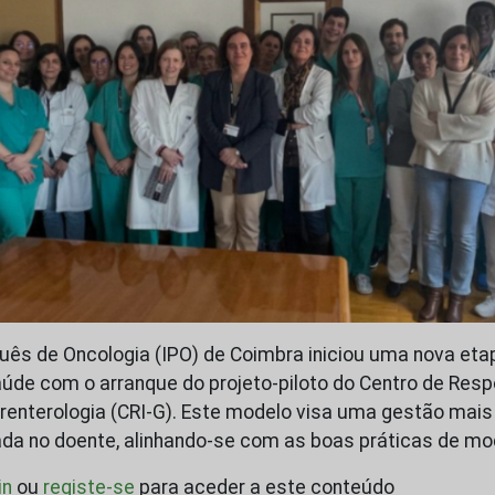
guês de Oncologia (IPO) de Coimbra iniciou uma nova et
úde com o arranque do projeto-piloto do Centro de Resp
renterologia (CRI-G). Este modelo visa uma gestão mais 
ada no doente, alinhando-se com as boas práticas de m
in
ou
registe-se
para aceder a este conteúdo