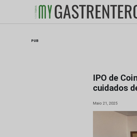
Skip
to
content
PUB
IPO de Coim
cuidados d
Maio 21, 2025