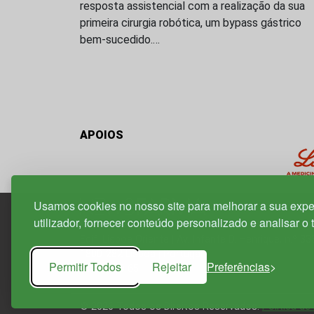
resposta assistencial com a realização da sua
primeira cirurgia robótica, um bypass gástrico
bem-sucedido.…
APOIOS
Usamos cookies no nosso site para melhorar a sua expe
utilizador, fornecer conteúdo personalizado e analisar o 
Edif. Lisboa Oriente | Av. Infante D. Henrique, n.º 33
1800-282 Lisboa | Portugal
Permitir Todos
Rejeitar
Preferências
21 850 40 65
© 2026 Todos os Direitos Reservados.
Política de