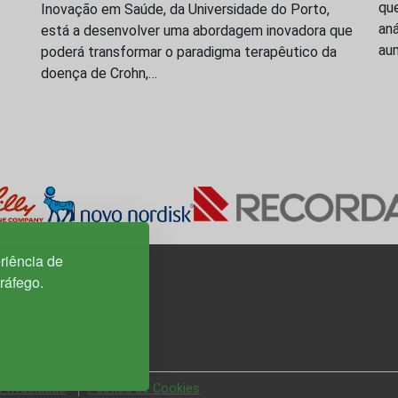
que
Inovação em Saúde, da Universidade do Porto,
aná
está a desenvolver uma abordagem inovadora que
aum
poderá transformar o paradigma terapêutico da
doença de Crohn,…
riência de
tráfego.
3H, esc. 37
 Privacidade
Política de Cookies