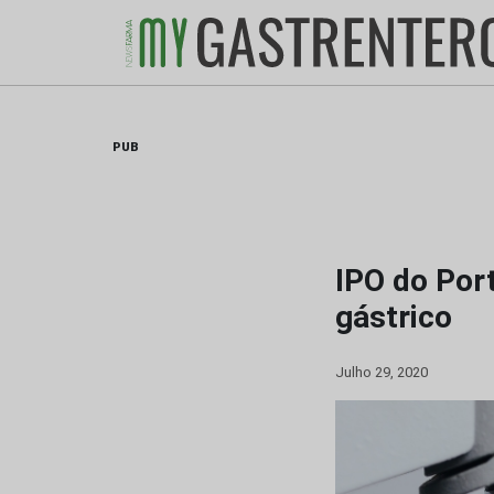
Skip
to
content
PUB
IPO do Por
gástrico
Julho 29, 2020