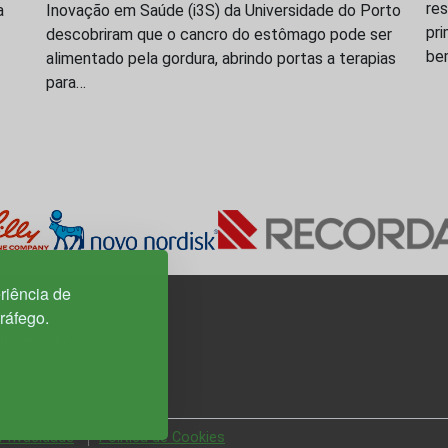
res
a
Inovação em Saúde (i3S) da Universidade do Porto
pri
descobriram que o cancro do estômago pode ser
be
alimentado pela gordura, abrindo portas a terapias
para…
riência de
tráfego.
3H, esc. 37
 Privacidade
Política de Cookies