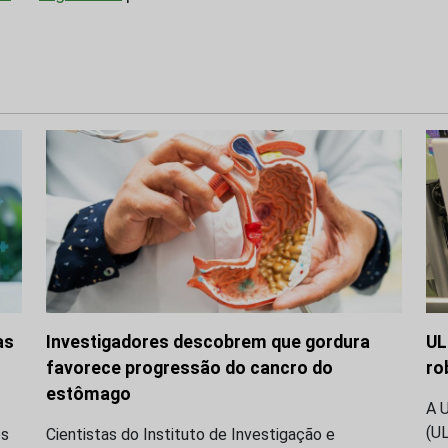
as
Investigadores descobrem que gordura
UL
favorece progressão do cancro do
ro
estômago
A 
(U
os
Cientistas do Instituto de Investigação e