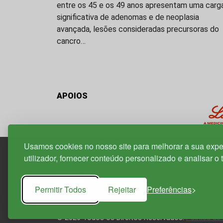
entre os 45 e os 49 anos apresentam uma carg
significativa de adenomas e de neoplasia
avançada, lesões consideradas precursoras do
cancro…
APOIOS
Usamos cookies no nosso site para melhorar a sua expe
utilizador, fornecer conteúdo personalizado e analisar o 
Edif. Lisboa Oriente | Av. Infante D. Henrique, n.º 33
1800-282 Lisboa | Portugal
Permitir Todos
Rejeitar
Preferências
21 850 40 65
© 2026 Todos os Direitos Reservados.
Política de