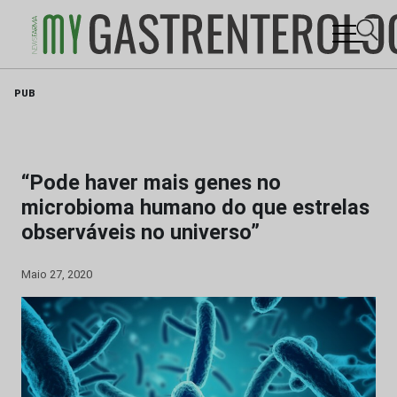
Skip
PUB
to
content
“Pode haver mais genes no
microbioma humano do que estrelas
observáveis no universo”
Maio 27, 2020