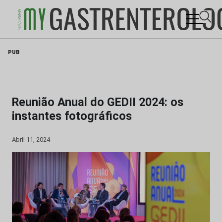
Skip
PUB
to
content
Reunião Anual do GEDII 2024: os
instantes fotográficos
Abril 11, 2024