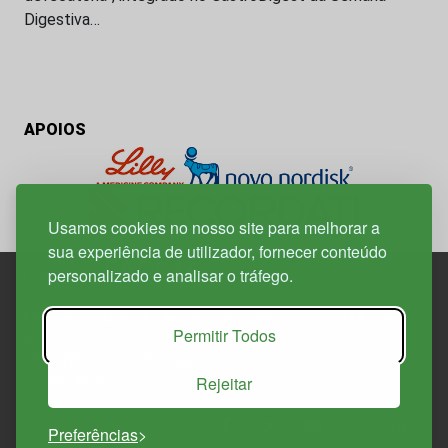
Digestiva…
APOIOS
Usamos cookies no nosso site para melhorar a
sua experiência de utilizador, fornecer conteúdo
personalizado e analisar o tráfego.
Edif. Lisboa Oriente | Av. Infante D. Henrique, n.º 333H, esc.
Permitir Todos
37
1800-282 Lisboa | Portugal
Rejeitar
21 850 40 65
Preferências