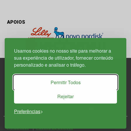
APOIOS
Usamos cookies no nosso site para melhorar a
sua experiência de utilizador, fornecer conteúdo
personalizado e analisar o tráfego.
Edif. Lisboa Oriente | Av. Infante D. Henrique, n.º 333H, esc.
Permitir Todos
37
1800-282 Lisboa | Portugal
Rejeitar
21 850 40 65
Preferências
© 2026 Todos os Direitos Reservados.
Política de
Privacidade
Política de Cookies