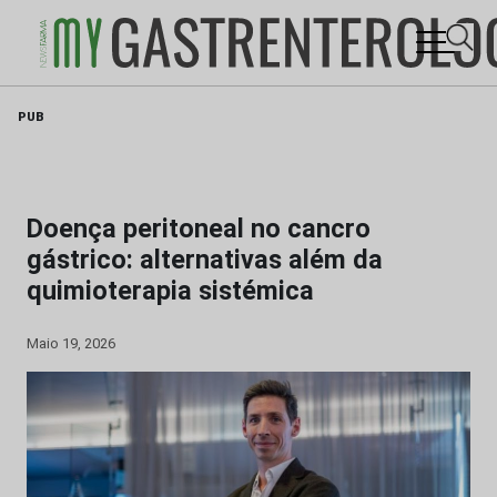
Skip
PUB
to
content
Doença peritoneal no cancro
gástrico: alternativas além da
quimioterapia sistémica
Maio 19, 2026