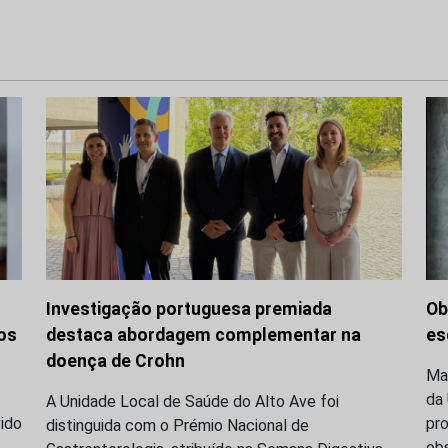
Investigação portuguesa premiada
Ob
os
destaca abordagem complementar na
es
doença de Crohn
Mar
da 
A Unidade Local de Saúde do Alto Ave foi
vido
pr
distinguida com o Prémio Nacional de
obs