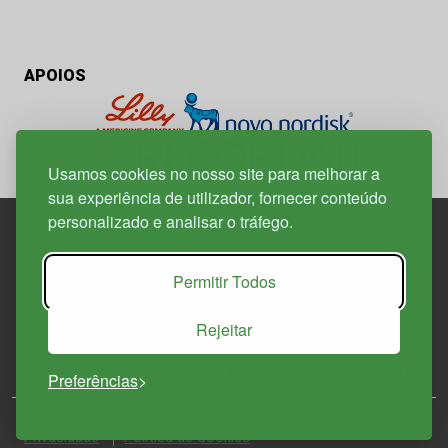
APOIOS
Usamos cookies no nosso site para melhorar a
sua experiência de utilizador, fornecer conteúdo
personalizado e analisar o tráfego.
Edif. Lisboa Oriente | Av. Infante D. Henrique, n.º 333H, esc.
Permitir Todos
37
1800-282 Lisboa | Portugal
Rejeitar
21 850 40 65
Preferências
© 2026 Todos os Direitos Reservados.
Política de
Privacidade
Política de Cookies