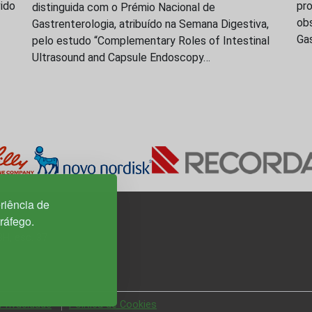
vido
pr
distinguida com o Prémio Nacional de
obs
Gastrenterologia, atribuído na Semana Digestiva,
Ga
pelo estudo “Complementary Roles of Intestinal
Ultrasound and Capsule Endoscopy…
riência de
tráfego.
3H, esc. 37
 Privacidade
Política de Cookies