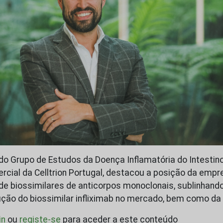
do Grupo de Estudos da Doença Inflamatória do Intestino 
ercial da Celltrion Portugal, destacou a posição da empr
e biossimilares de anticorpos monoclonais, sublinhando
dução do biossimilar infliximab no mercado, bem como d
in
ou
registe-se
para aceder a este conteúdo