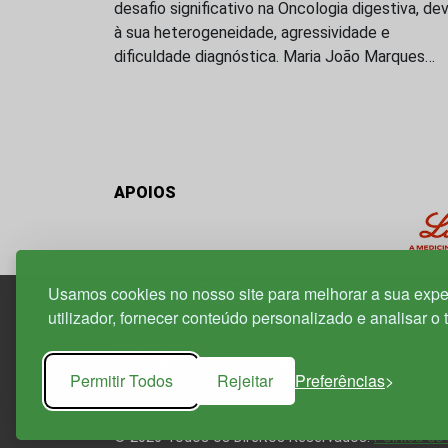
desafio significativo na Oncologia digestiva, de
à sua heterogeneidade, agressividade e
dificuldade diagnóstica. Maria João Marques…
APOIOS
Usamos cookies no nosso site para melhorar a sua expe
utilizador, fornecer conteúdo personalizado e analisar o 
Edif. Lisboa Oriente | Av. Infante D. Henrique, n.º 33
1800-282 Lisboa | Portugal
Permitir Todos
Rejeitar
Preferências
21 850 40 65
© 2026 Todos os Direitos Reservados.
Política de