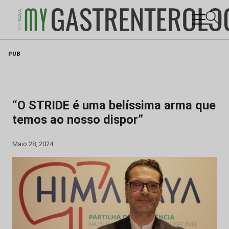
Skip
PUB
to
content
“O STRIDE é uma belíssima arma que
temos ao nosso dispor”
Maio 28, 2024