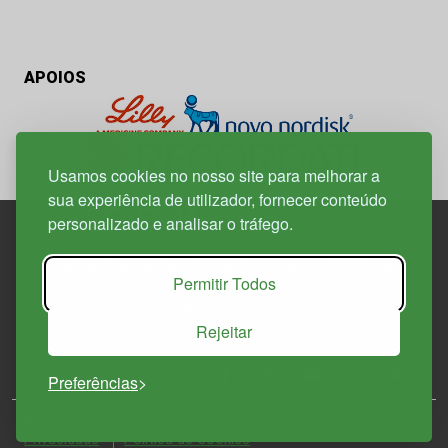
APOIOS
Usamos cookies no nosso site para melhorar a
sua experiência de utilizador, fornecer conteúdo
personalizado e analisar o tráfego.
Edif. Lisboa Oriente | Av. Infante D. Henrique, n.º 333H, esc.
Permitir Todos
37
1800-282 Lisboa | Portugal
Rejeitar
21 850 40 65
Preferências
© 2026 Todos os Direitos Reservados.
Política de
Privacidade
Política de Cookies