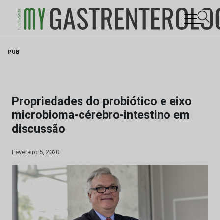
Skip
PUB
to
content
Propriedades do probiótico e eixo
microbioma-cérebro-intestino em
discussão
Fevereiro 5, 2020