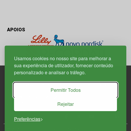
APOIOS
Usamos cookies no nosso site para melhorar a
sua experiência de utilizador, fornecer conteúdo
personalizado e analisar o tráfego.
Edif. Lisboa Oriente | Av. Infante D. Henrique, n.º 333H, esc.
Permitir Todos
37
1800-282 Lisboa | Portugal
Rejeitar
21 850 40 65
Preferências
© 2026 Todos os Direitos Reservados.
Política de