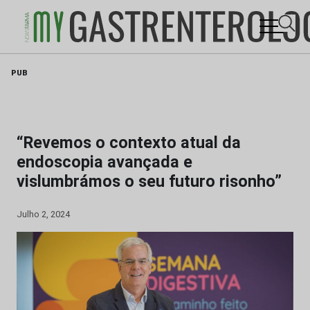
Skip
PUB
to
content
“Revemos o contexto atual da
endoscopia avançada e
vislumbrámos o seu futuro risonho”
Julho 2, 2024