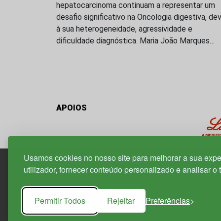
hepatocarcinoma continuam a representar um
desafio significativo na Oncologia digestiva, de
à sua heterogeneidade, agressividade e
dificuldade diagnóstica. Maria João Marques…
APOIOS
Usamos cookies no nosso site para melhorar a sua expe
utilizador, fornecer conteúdo personalizado e analisar o 
Edif. Lisboa Oriente | Av. Infante D. Henrique, n.º 33
1800-282 Lisboa | Portugal
Permitir Todos
Rejeitar
Preferências
21 850 40 65