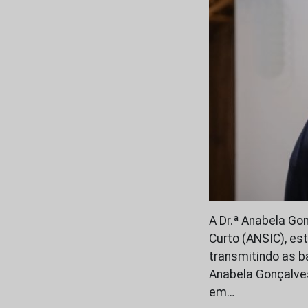
A Dr.ª Anabela Go
Curto (ANSIC), es
transmitindo as b
Anabela Gonçalve
em…