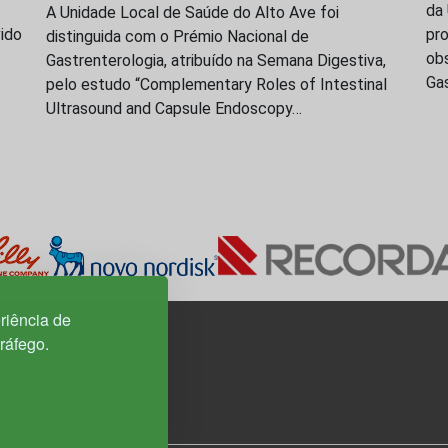
da 
A Unidade Local de Saúde do Alto Ave foi
vido
pr
distinguida com o Prémio Nacional de
obs
Gastrenterologia, atribuído na Semana Digestiva,
Ga
pelo estudo “Complementary Roles of Intestinal
Ultrasound and Capsule Endoscopy…
riência de
tráfego.
3H, esc. 37