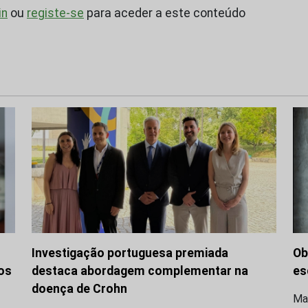
in
ou
registe-se
para aceder a este conteúdo
Investigação portuguesa premiada
Ob
os
destaca abordagem complementar na
es
doença de Crohn
Mar