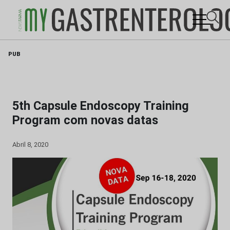
Skip
PUB
to
content
5th Capsule Endoscopy Training
Program com novas datas
Abril 8, 2020