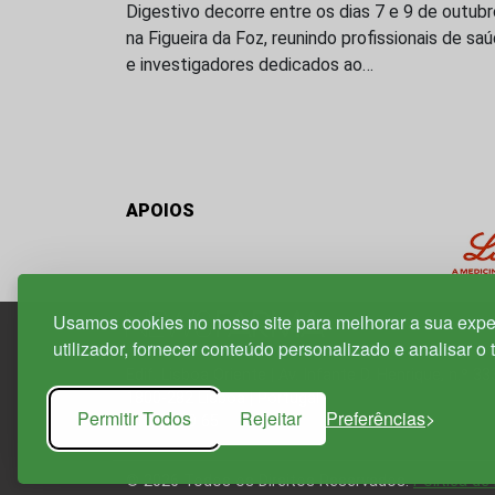
Digestivo decorre entre os dias 7 e 9 de outubr
na Figueira da Foz, reunindo profissionais de sa
e investigadores dedicados ao…
APOIOS
Usamos cookies no nosso site para melhorar a sua expe
utilizador, fornecer conteúdo personalizado e analisar o 
Edif. Lisboa Oriente | Av. Infante D. Henrique, n.º 33
1800-282 Lisboa | Portugal
Permitir Todos
Rejeitar
Preferências
21 850 40 65
© 2026 Todos os Direitos Reservados.
Política de