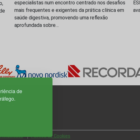
especialistas num encontro centrado nos desafios
ES
o,
mais frequentes e exigentes da prática clínica em
av
úde
saúde digestiva, promovendo uma reflexão
aprofundada sobre…
riência de
tráfego.
3H, esc. 37
 Privacidade
Política de Cookies