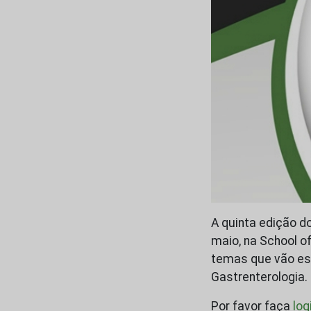
A quinta edição d
maio, na School o
temas que vão es
Gastrenterologia.
Por favor faça
log