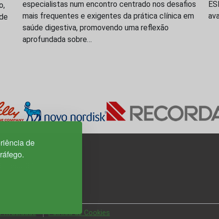
especialistas num encontro centrado nos desafios
ES
o,
mais frequentes e exigentes da prática clínica em
av
úde
saúde digestiva, promovendo uma reflexão
aprofundada sobre…
riência de
tráfego.
3H, esc. 37
 Privacidade
Política de Cookies