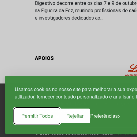
Digestivo decorre entre os dias 7 e 9 de outubr
na Figueira da Foz, reunindo profissionais de sa
e investigadores dedicados ao…
APOIOS
Usamos cookies no nosso site para melhorar a sua expe
utilizador, fornecer conteúdo personalizado e analisar o 
Edif. Lisboa Oriente | Av. Infante D. Henrique, n.º 33
1800-282 Lisboa | Portugal
Permitir Todos
Rejeitar
Preferências
21 850 40 65
© 2026 Todos os Direitos Reservados.
Política de