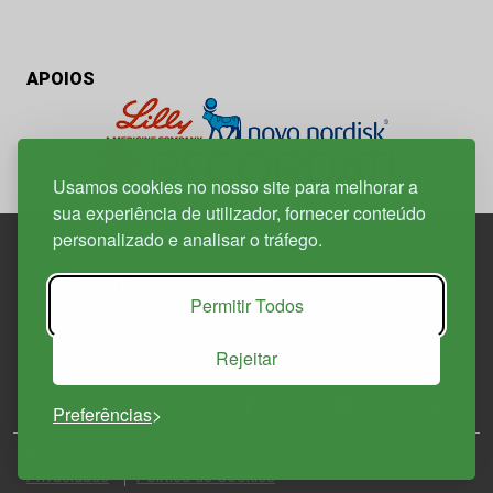
APOIOS
Usamos cookies no nosso site para melhorar a
sua experiência de utilizador, fornecer conteúdo
personalizado e analisar o tráfego.
Edif. Lisboa Oriente | Av. Infante D. Henrique, n.º 333H, esc.
Permitir Todos
37
1800-282 Lisboa | Portugal
Rejeitar
21 850 40 65
Preferências
© 2026 Todos os Direitos Reservados.
Política de
Privacidade
Política de Cookies