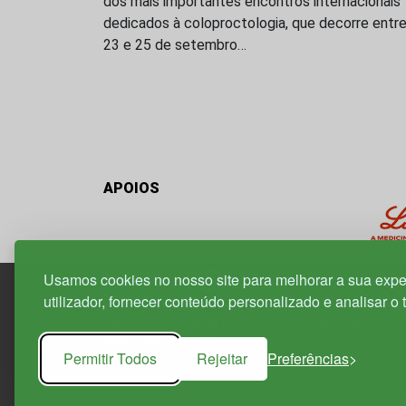
dos mais importantes encontros internacionais
dedicados à coloproctologia, que decorre entr
23 e 25 de setembro…
APOIOS
Usamos cookies no nosso site para melhorar a sua expe
utilizador, fornecer conteúdo personalizado e analisar o 
Edif. Lisboa Oriente | Av. Infante D. Henrique, n.º 33
1800-282 Lisboa | Portugal
Permitir Todos
Rejeitar
Preferências
21 850 40 65