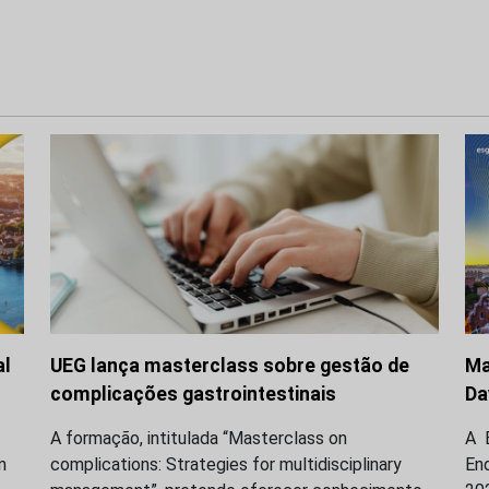
al
UEG lança masterclass sobre gestão de
Ma
complicações gastrointestinais
Da
A formação, intitulada “Masterclass on
A E
m
complications: Strategies for multidisciplinary
En