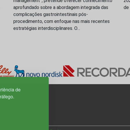
management”, pretende oferecer conhecimento
202
e
aprofundado sobre a abordagem integrada das
de 
complicações gastrointestinais pós-
procedimento, com enfoque nas mais recentes
estratégias interdisciplinares. O…
riência de
tráfego.
3H, esc. 37