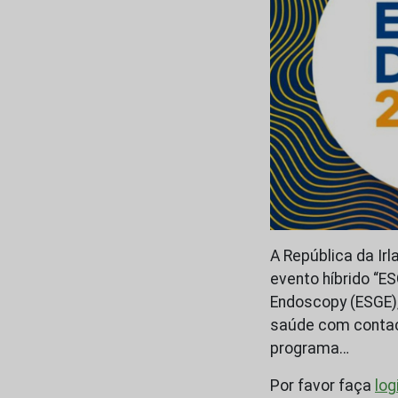
A República da Irl
evento híbrido “E
Endoscopy (ESGE),
saúde com contac
programa…
Por favor faça
log