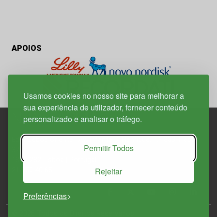
APOIOS
Usamos cookies no nosso site para melhorar a
sua experiência de utilizador, fornecer conteúdo
personalizado e analisar o tráfego.
Edif. Lisboa Oriente | Av. Infante D. Henrique, n.º 333H, esc.
Permitir Todos
37
1800-282 Lisboa | Portugal
Rejeitar
21 850 40 65
Preferências
© 2026 Todos os Direitos Reservados.
Política de