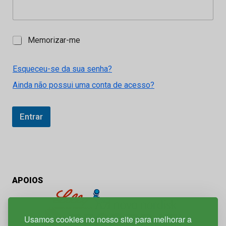
M
Memorizar-me
e
m
o
Esqueceu-se da sua senha?
r
Ainda não possui uma conta de acesso?
i
z
a
r
Entrar
-
m
e
APOIOS
Usamos cookies no nosso site para melhorar a