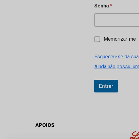
Senha
*
M
Memorizar-me
e
m
o
Esqueceu-se da sua
r
Ainda não possui u
i
z
a
r
Entrar
-
m
e
APOIOS