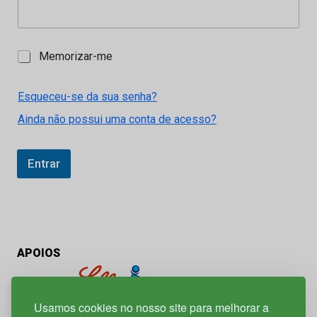
M
Memorizar-me
e
m
o
Esqueceu-se da sua senha?
r
Ainda não possui uma conta de acesso?
i
z
a
r
Entrar
-
m
e
APOIOS
Usamos cookies no nosso site para melhorar a