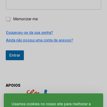
M
Memorizar-me
e
m
o
Esqueceu-se da sua senha?
r
Ainda não possui uma conta de acesso?
i
z
a
r
Entrar
-
m
e
APOIOS
Usamos cookies no nosso site para melhorar a