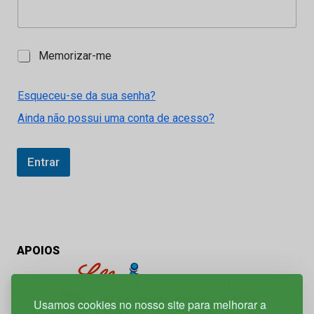
M
Memorizar-me
e
m
o
Esqueceu-se da sua senha?
r
Ainda não possui uma conta de acesso?
i
z
a
r
Entrar
-
m
e
APOIOS
Usamos cookies no nosso site para melhorar a