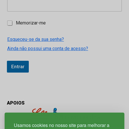
M
Memorizar-me
e
m
o
Esqueceu-se da sua senha?
r
Ainda não possui uma conta de acesso?
i
z
a
r
Entrar
-
m
e
APOIOS
Usamos cookies no nosso site para melhorar a