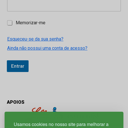
M
Memorizar-me
e
m
o
Esqueceu-se da sua senha?
r
Ainda não possui uma conta de acesso?
i
z
a
r
Entrar
-
m
e
APOIOS
Usamos cookies no nosso site para melhorar a