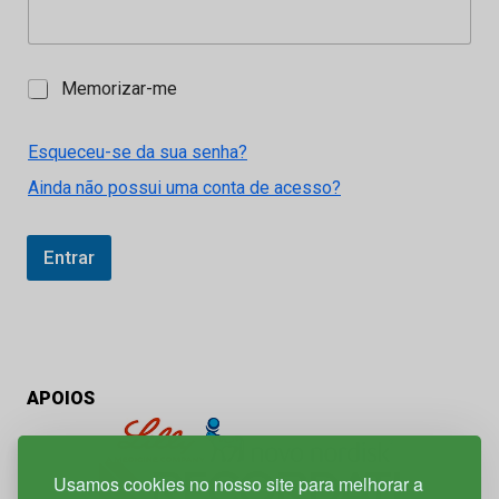
M
Memorizar-me
e
m
o
Esqueceu-se da sua senha?
r
Ainda não possui uma conta de acesso?
i
z
a
r
Entrar
-
m
e
APOIOS
Usamos cookies no nosso site para melhorar a