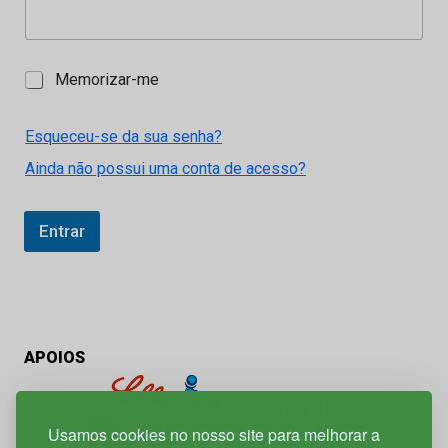
M
Memorizar-me
e
m
o
Esqueceu-se da sua senha?
r
Ainda não possui uma conta de acesso?
i
z
a
r
Entrar
-
m
e
APOIOS
Usamos cookies no nosso site para melhorar a