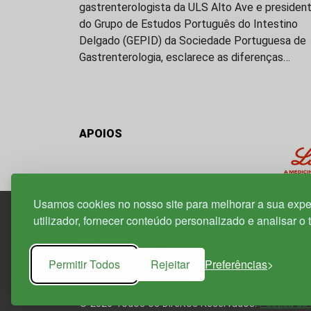
gastrenterologista da ULS Alto Ave e presiden
do Grupo de Estudos Português do Intestino
Delgado (GEPID) da Sociedade Portuguesa de
Gastrenterologia, esclarece as diferenças…
APOIOS
Usamos cookies no nosso site para melhorar a sua expe
utilizador, fornecer conteúdo personalizado e analisar o 
Edif. Lisboa Oriente | Av. Infante D. Henrique, n.º 33
1800-282 Lisboa | Portugal
Permitir Todos
Rejeitar
Preferências
21 850 40 65
© 2026 Todos os Direitos Reservados.
Política de