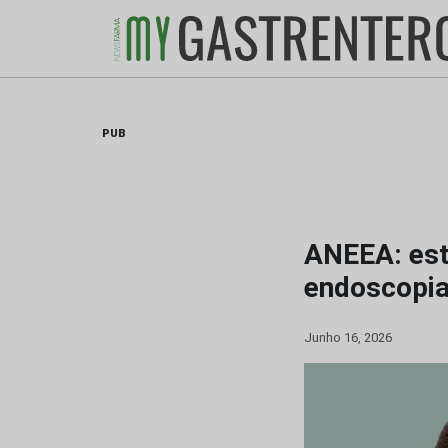
Skip
to
content
PUB
ANEEA: est
endoscopia
Junho 16, 2026