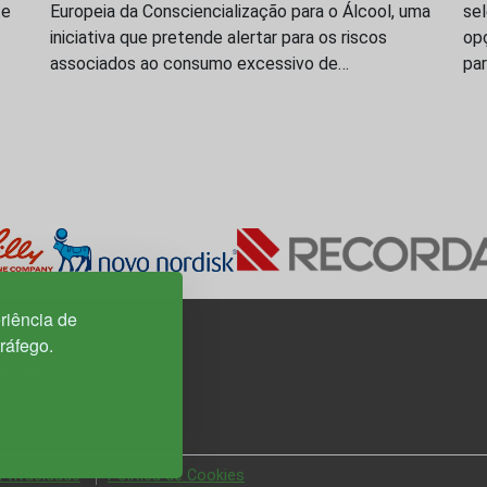
te
Europeia da Consciencialização para o Álcool, uma
se
iniciativa que pretende alertar para os riscos
op
associados ao consumo excessivo de…
par
riência de
tráfego.
3H, esc. 37
 Privacidade
Política de Cookies