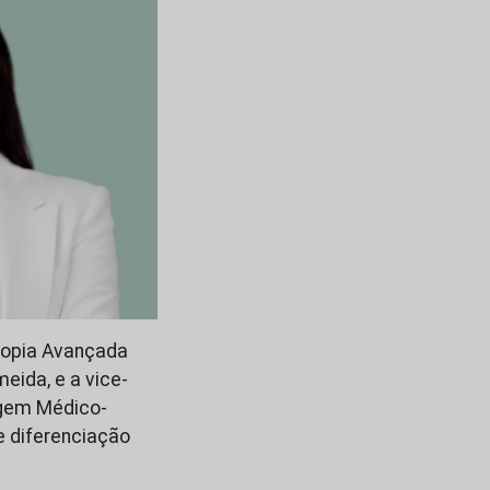
copia Avançada
eida, e a vice-
agem Médico-
e diferenciação