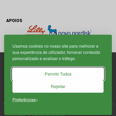
APOIOS
Usamos cookies no nosso site para melhorar a
sua experiência de utilizador, fornecer conteúdo
personalizado e analisar o tráfego.
Edif. Lisboa Oriente | Av. Infante D. Henrique, n.º 333H, esc.
Permitir Todos
37
1800-282 Lisboa | Portugal
Rejeitar
21 850 40 65
Preferências
© 2026 Todos os Direitos Reservados.
Política de
Privacidade
Política de Cookies