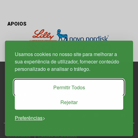
APOIOS
Usamos cookies no nosso site para melhorar a
sua experiência de utilizador, fornecer conteúdo
personalizado e analisar o tráfego.
Edif. Lisboa Oriente | Av. Infante D. Henrique, n.º 333H, esc.
Permitir Todos
37
1800-282 Lisboa | Portugal
Rejeitar
21 850 40 65
Preferências
© 2026 Todos os Direitos Reservados.
Política de
Privacidade
Política de Cookies